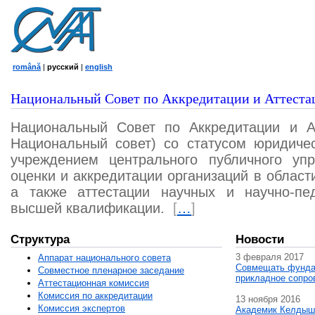
română
|
русский
|
english
Национальный Совет по Аккредитации и Аттеста
Национальный Совет по Аккредитации и А
Национальный совет) со статусом юридичес
учреждением центрального публичного уп
оценки и аккредитации организаций в област
а также аттестации научных и научно-пед
высшей квалификации.
[
…
]
Структура
Новости
3 февраля 2017
Аппарат национального совета
Совмещать фунда
Совместное пленарное заседание
прикладное сопро
Аттестационная комисcия
Комиссия по аккредитации
13 ноября 2016
Комиссия экспертов
Академик Келдыш