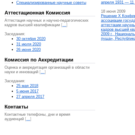
апреля 1931 — 11 
Специализированные научные советы
18 июня 2009
Аттестационная Комиссия
Решение X Конфе
Аттестация научных и научно-педагогических
ассоциации госуд
кадров высшей квалификации
[
…
]
аттестации научны
кадров высшей кв
Заседания:
2009 г., Национал
пуща», Республик
30 октября 2020
31 июля 2020
26 июня 2020
Комиссия по Аккредитации
Оценка и аккредитация организаций в области
науки и инноваций
[
…
]
Заседания:
25 мая 2018
5 июня 2017
27 апреля 2017
Контакты
Контактные телефоны, дни и время
аудиенций
[
…
]