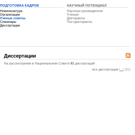
ПОДГОТОВКА КАДРОВ
НАУЧНЫЙ ПОТЕНЦИАЛ
Номенклатура
Научные руководители
Организации
Ученые
Ученые советы
Докторанты
Семинары
Постдокторанты
Диссертации
Диссертации
На рассмотрении в Национальном Совете
81
диссертаций
все диссертации
[
…
] [81]