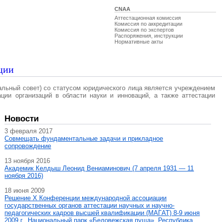
CNAA
Аттестационная комиссия
Комиссия по аккредитации
Комиссия по экспертов
Распоряжения, инструкции
Нормативные акты
ции
альный совет) со статусом юридического лица является учреждением
ации организаций в области науки и инноваций, а также аттестации
Новости
3 февраля 2017
Совмещать фундаментальные задачи и прикладное
сопровождение
13 ноября 2016
Академик Келдыш Леонид Вениаминович (7 апреля 1931 — 11
ноября 2016)
18 июня 2009
Решение X Конференции международной ассоциации
государственных органов аттестации научных и научно-
педагогических кадров высшей квалификации (МАГAT) 8-9 июня
2009 г., Национальный парк «Беловежская пуща», Республика