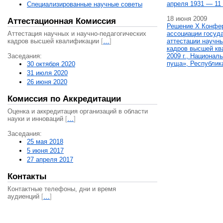
апреля 1931 — 11 
Специализированные научные советы
18 июня 2009
Аттестационная Комиссия
Решение X Конфе
Аттестация научных и научно-педагогических
ассоциации госуд
кадров высшей квалификации
[
…
]
аттестации научны
кадров высшей кв
Заседания:
2009 г., Национал
пуща», Республик
30 октября 2020
31 июля 2020
26 июня 2020
Комиссия по Аккредитации
Оценка и аккредитация организаций в области
науки и инноваций
[
…
]
Заседания:
25 мая 2018
5 июня 2017
27 апреля 2017
Контакты
Контактные телефоны, дни и время
аудиенций
[
…
]