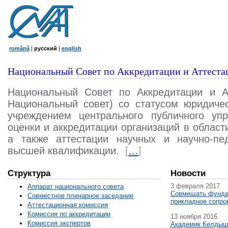
română
|
русский
|
english
Национальный Совет по Аккредитации и Аттеста
Национальный Совет по Аккредитации и А
Национальный совет) со статусом юридичес
учреждением центрального публичного уп
оценки и аккредитации организаций в област
а также аттестации научных и научно-пед
высшей квалификации.
[
…
]
Структура
Новости
3 февраля 2017
Аппарат национального совета
Совмещать фунда
Совместное пленарное заседание
прикладное сопро
Аттестационная комисcия
Комиссия по аккредитации
13 ноября 2016
Комиссия экспертов
Академик Келдыш