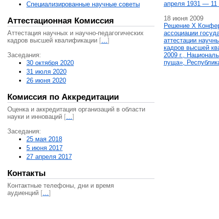
апреля 1931 — 11 
Специализированные научные советы
18 июня 2009
Аттестационная Комиссия
Решение X Конфе
Аттестация научных и научно-педагогических
ассоциации госуд
кадров высшей квалификации
[
…
]
аттестации научны
кадров высшей кв
Заседания:
2009 г., Национал
пуща», Республик
30 октября 2020
31 июля 2020
26 июня 2020
Комиссия по Аккредитации
Оценка и аккредитация организаций в области
науки и инноваций
[
…
]
Заседания:
25 мая 2018
5 июня 2017
27 апреля 2017
Контакты
Контактные телефоны, дни и время
аудиенций
[
…
]