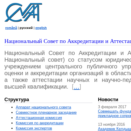
română
|
русский
|
english
Национальный Совет по Аккредитации и Аттеста
Национальный Совет по Аккредитации и А
Национальный совет) со статусом юридичес
учреждением центрального публичного уп
оценки и аккредитации организаций в област
а также аттестации научных и научно-пед
высшей квалификации.
[
…
]
Структура
Новости
3 февраля 2017
Аппарат национального совета
Совмещать фунда
Совместное пленарное заседание
прикладное сопро
Аттестационная комисcия
Комиссия по аккредитации
13 ноября 2016
Комиссия экспертов
Академик Келдыш