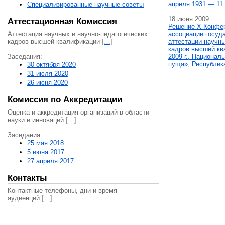
апреля 1931 — 11 
Специализированные научные советы
18 июня 2009
Аттестационная Комиссия
Решение X Конфе
Аттестация научных и научно-педагогических
ассоциации госуд
кадров высшей квалификации
[
…
]
аттестации научны
кадров высшей кв
Заседания:
2009 г., Национал
пуща», Республик
30 октября 2020
31 июля 2020
26 июня 2020
Комиссия по Аккредитации
Оценка и аккредитация организаций в области
науки и инноваций
[
…
]
Заседания:
25 мая 2018
5 июня 2017
27 апреля 2017
Контакты
Контактные телефоны, дни и время
аудиенций
[
…
]