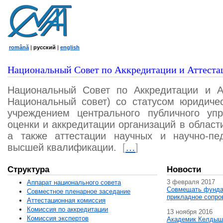
română
|
русский
|
english
Национальный Совет по Аккредитации и Аттеста
Национальный Совет по Аккредитации и А
Национальный совет) со статусом юридичес
учреждением центрального публичного уп
оценки и аккредитации организаций в област
а также аттестации научных и научно-пед
высшей квалификации.
[
…
]
Структура
Новости
3 февраля 2017
Аппарат национального совета
Совмещать фунда
Совместное пленарное заседание
прикладное сопро
Аттестационная комисcия
Комиссия по аккредитации
13 ноября 2016
Комиссия экспертов
Академик Келдыш