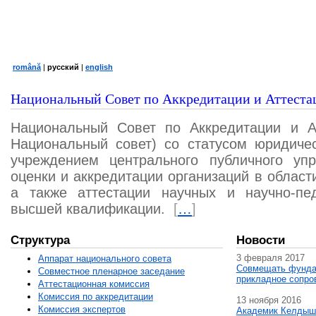
română
|
русский
|
english
Национальный Совет по Аккредитации и Аттеста
Национальный Совет по Аккредитации и А
Национальный совет) со статусом юридичес
учреждением центрального публичного уп
оценки и аккредитации организаций в област
а также аттестации научных и научно-пед
высшей квалификации.
[
…
]
Структура
Новости
3 февраля 2017
Аппарат национального совета
Совмещать фунда
Совместное пленарное заседание
прикладное сопро
Аттестационная комисcия
Комиссия по аккредитации
13 ноября 2016
Комиссия экспертов
Академик Келдыш