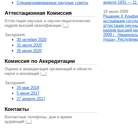
апреля 1931 — 11 
Специализированные научные советы
18 июня 2009
Аттестационная Комиссия
Решение X Конфе
Аттестация научных и научно-педагогических
ассоциации госуд
кадров высшей квалификации
[
…
]
аттестации научны
кадров высшей кв
Заседания:
2009 г., Национал
пуща», Республик
30 октября 2020
31 июля 2020
26 июня 2020
Комиссия по Аккредитации
Оценка и аккредитация организаций в области
науки и инноваций
[
…
]
Заседания:
25 мая 2018
5 июня 2017
27 апреля 2017
Контакты
Контактные телефоны, дни и время
аудиенций
[
…
]