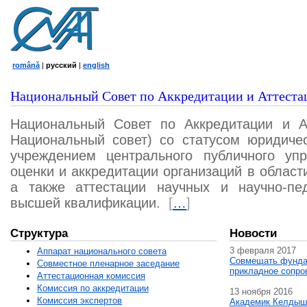
română
|
русский
|
english
Национальный Совет по Аккредитации и Аттеста
Национальный Совет по Аккредитации и А
Национальный совет) со статусом юридичес
учреждением центрального публичного уп
оценки и аккредитации организаций в област
а также аттестации научных и научно-пед
высшей квалификации.
[
…
]
Структура
Новости
3 февраля 2017
Аппарат национального совета
Совмещать фунда
Совместное пленарное заседание
прикладное сопро
Аттестационная комисcия
Комиссия по аккредитации
13 ноября 2016
Комиссия экспертов
Академик Келдыш