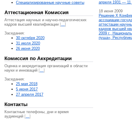
апреля 1931 — 11 
Специализированные научные советы
18 июня 2009
Аттестационная Комиссия
Решение X Конфе
Аттестация научных и научно-педагогических
ассоциации госуд
кадров высшей квалификации
[
…
]
аттестации научны
кадров высшей кв
Заседания:
2009 г., Национал
пуща», Республик
30 октября 2020
31 июля 2020
26 июня 2020
Комиссия по Аккредитации
Оценка и аккредитация организаций в области
науки и инноваций
[
…
]
Заседания:
25 мая 2018
5 июня 2017
27 апреля 2017
Контакты
Контактные телефоны, дни и время
аудиенций
[
…
]