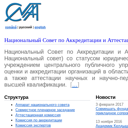
română
|
русский
|
english
Национальный Совет по Аккредитации и Аттеста
Национальный Совет по Аккредитации и А
Национальный совет) со статусом юридичес
учреждением центрального публичного уп
оценки и аккредитации организаций в област
а также аттестации научных и научно-пед
высшей квалификации.
[
…
]
Структура
Новости
3 февраля 2017
Аппарат национального совета
Совмещать фунда
Совместное пленарное заседание
прикладное сопро
Аттестационная комисcия
Комиссия по аккредитации
13 ноября 2016
Комиссия экспертов
Академик Келдыш