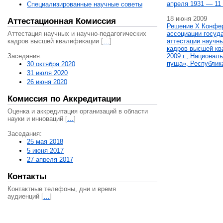
апреля 1931 — 11 
Специализированные научные советы
18 июня 2009
Аттестационная Комиссия
Решение X Конфе
Аттестация научных и научно-педагогических
ассоциации госуд
кадров высшей квалификации
[
…
]
аттестации научны
кадров высшей кв
Заседания:
2009 г., Национал
пуща», Республик
30 октября 2020
31 июля 2020
26 июня 2020
Комиссия по Аккредитации
Оценка и аккредитация организаций в области
науки и инноваций
[
…
]
Заседания:
25 мая 2018
5 июня 2017
27 апреля 2017
Контакты
Контактные телефоны, дни и время
аудиенций
[
…
]