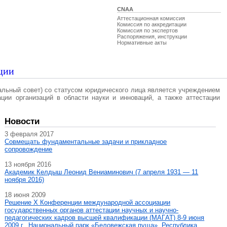
CNAA
Аттестационная комиссия
Комиссия по аккредитации
Комиссия по экспертов
Распоряжения, инструкции
Нормативные акты
ции
альный совет) со статусом юридического лица является учреждением
ации организаций в области науки и инноваций, а также аттестации
Новости
3 февраля 2017
Совмещать фундаментальные задачи и прикладное
сопровождение
13 ноября 2016
Академик Келдыш Леонид Вениаминович (7 апреля 1931 — 11
ноября 2016)
18 июня 2009
Решение X Конференции международной ассоциации
государственных органов аттестации научных и научно-
педагогических кадров высшей квалификации (МАГAT) 8-9 июня
2009 г., Национальный парк «Беловежская пуща», Республика