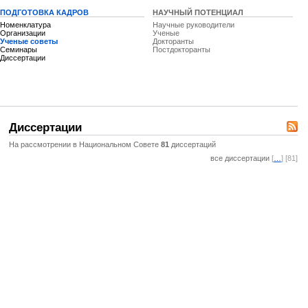
ПОДГОТОВКА КАДРОВ
НАУЧНЫЙ ПОТЕНЦИАЛ
Номенклатура
Научные руководители
Организации
Ученые
Ученые советы
Докторанты
Семинары
Постдокторанты
Диссертации
Диссертации
На рассмотрении в Национальном Совете
81
диссертаций
все диссертации
[
…
] [81]