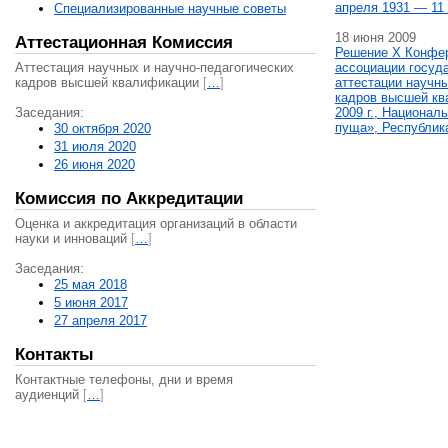
апреля 1931 — 11 
Специализированные научные советы
18 июня 2009
Аттестационная Комиссия
Решение X Конфе
Аттестация научных и научно-педагогических
ассоциации госуд
кадров высшей квалификации
[
…
]
аттестации научны
кадров высшей кв
Заседания:
2009 г., Национал
пуща», Республик
30 октября 2020
31 июля 2020
26 июня 2020
Комиссия по Аккредитации
Оценка и аккредитация организаций в области
науки и инноваций
[
…
]
Заседания:
25 мая 2018
5 июня 2017
27 апреля 2017
Контакты
Контактные телефоны, дни и время
аудиенций
[
…
]