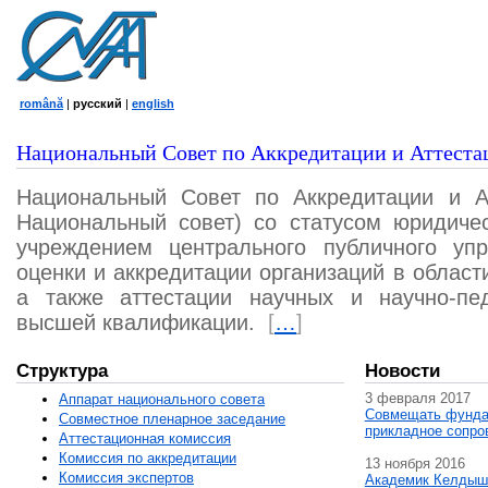
română
|
русский
|
english
Национальный Совет по Аккредитации и Аттеста
Национальный Совет по Аккредитации и А
Национальный совет) со статусом юридичес
учреждением центрального публичного уп
оценки и аккредитации организаций в област
а также аттестации научных и научно-пед
высшей квалификации.
[
…
]
Структура
Новости
3 февраля 2017
Аппарат национального совета
Совмещать фунда
Совместное пленарное заседание
прикладное сопро
Аттестационная комисcия
Комиссия по аккредитации
13 ноября 2016
Комиссия экспертов
Академик Келдыш