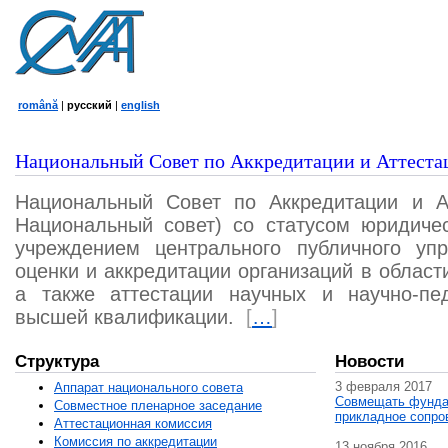
română
|
русский
|
english
Национальный Совет по Аккредитации и Аттеста
Национальный Совет по Аккредитации и А
Национальный совет) со статусом юридичес
учреждением центрального публичного уп
оценки и аккредитации организаций в област
а также аттестации научных и научно-пед
высшей квалификации.
[
…
]
Структура
Новости
3 февраля 2017
Аппарат национального совета
Совмещать фунда
Совместное пленарное заседание
прикладное сопро
Аттестационная комисcия
Комиссия по аккредитации
13 ноября 2016