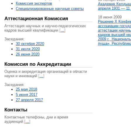
Комиссия экспертов
Академик Келдыш
апреля 1931 — 11 
Специализированные научные советы
18 июня 2009
Аттестационная Комиссия
Решение X Конфе
Аттестация научных и научно-педагогических
ассоциации госуд
кадров высшей квалификации
[
…
]
аттестации научны
кадров высшей кв
Заседания:
2009 г., Национал
пуща», Республик
30 октября 2020
31 июля 2020
26 июня 2020
Комиссия по Аккредитации
Оценка и аккредитация организаций в области
науки и инноваций
[
…
]
Заседания:
25 мая 2018
5 июня 2017
27 апреля 2017
Контакты
Контактные телефоны, дни и время
аудиенций
[
…
]