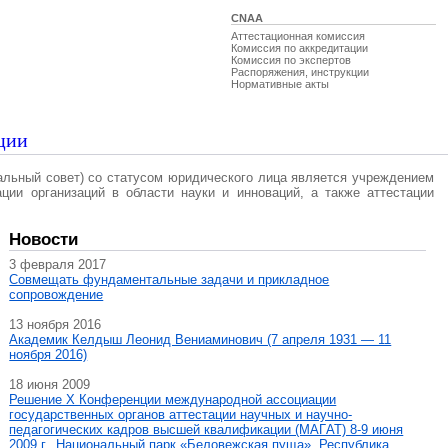
CNAA
Аттестационная комиссия
Комиссия по аккредитации
Комиссия по экспертов
Распоряжения, инструкции
Нормативные акты
ции
альный совет) со статусом юридического лица является учреждением
ации организаций в области науки и инноваций, а также аттестации
Новости
3 февраля 2017
Совмещать фундаментальные задачи и прикладное
сопровождение
13 ноября 2016
Академик Келдыш Леонид Вениаминович (7 апреля 1931 — 11
ноября 2016)
18 июня 2009
Решение X Конференции международной ассоциации
государственных органов аттестации научных и научно-
педагогических кадров высшей квалификации (МАГAT) 8-9 июня
2009 г., Национальный парк «Беловежская пуща», Республика