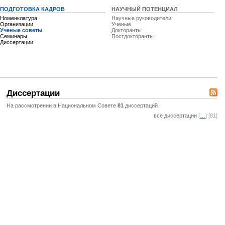
ПОДГОТОВКА КАДРОВ
НАУЧНЫЙ ПОТЕНЦИАЛ
Номенклатура
Научные руководители
Организации
Ученые
Ученые советы
Докторанты
Семинары
Постдокторанты
Диссертации
Диссертации
На рассмотрении в Национальном Совете
81
диссертаций
все диссертации
[
…
] [81]