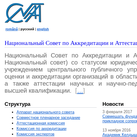
română
|
русский
|
english
Национальный Совет по Аккредитации и Аттеста
Национальный Совет по Аккредитации и А
Национальный совет) со статусом юридичес
учреждением центрального публичного уп
оценки и аккредитации организаций в област
а также аттестации научных и научно-пед
высшей квалификации.
[
…
]
Структура
Новости
3 февраля 2017
Аппарат национального совета
Совмещать фунда
Совместное пленарное заседание
прикладное сопро
Аттестационная комисcия
Комиссия по аккредитации
13 ноября 2016
Комиссия экспертов
Академик Келдыш