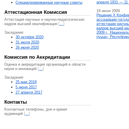
апреля 1931 — 11 
Специализированные научные советы
18 июня 2009
Аттестационная Комиссия
Решение X Конфе
Аттестация научных и научно-педагогических
ассоциации госуд
кадров высшей квалификации
[
…
]
аттестации научны
кадров высшей кв
Заседания:
2009 г., Национал
пуща», Республик
30 октября 2020
31 июля 2020
26 июня 2020
Комиссия по Аккредитации
Оценка и аккредитация организаций в области
науки и инноваций
[
…
]
Заседания:
25 мая 2018
5 июня 2017
27 апреля 2017
Контакты
Контактные телефоны, дни и время
аудиенций
[
…
]