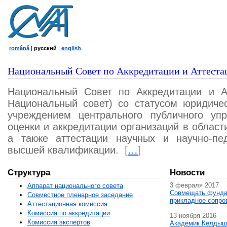
română
|
русский
|
english
Национальный Совет по Аккредитации и Аттеста
Национальный Совет по Аккредитации и А
Национальный совет) со статусом юридичес
учреждением центрального публичного уп
оценки и аккредитации организаций в област
а также аттестации научных и научно-пед
высшей квалификации.
[
…
]
Структура
Новости
3 февраля 2017
Аппарат национального совета
Совмещать фунда
Совместное пленарное заседание
прикладное сопро
Аттестационная комисcия
Комиссия по аккредитации
13 ноября 2016
Комиссия экспертов
Академик Келдыш