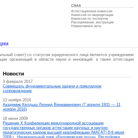
CNAA
Аттестационная комиссия
Комиссия по аккредитации
Комиссия по экспертов
Распоряжения, инструкции
Нормативные акты
ции
альный совет) со статусом юридического лица является учреждением
ации организаций в области науки и инноваций, а также аттестации
Новости
3 февраля 2017
Совмещать фундаментальные задачи и прикладное
сопровождение
13 ноября 2016
Академик Келдыш Леонид Вениаминович (7 апреля 1931 — 11
ноября 2016)
18 июня 2009
Решение X Конференции международной ассоциации
государственных органов аттестации научных и научно-
педагогических кадров высшей квалификации (МАГAT) 8-9 июня
2009 г., Национальный парк «Беловежская пуща», Республика