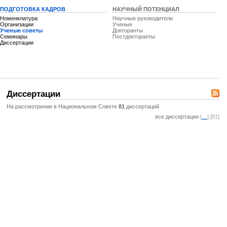
ПОДГОТОВКА КАДРОВ
НАУЧНЫЙ ПОТЕНЦИАЛ
Номенклатура
Научные руководители
Организации
Ученые
Ученые советы
Докторанты
Семинары
Постдокторанты
Диссертации
Диссертации
На рассмотрении в Национальном Совете
81
диссертаций
все диссертации
[
…
] [81]