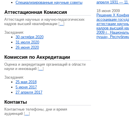
апреля 1931 — 11 
Специализированные научные советы
18 июня 2009
Аттестационная Комиссия
Решение X Конфе
Аттестация научных и научно-педагогических
ассоциации госуд
кадров высшей квалификации
[
…
]
аттестации научны
кадров высшей кв
Заседания:
2009 г., Национал
пуща», Республик
30 октября 2020
31 июля 2020
26 июня 2020
Комиссия по Аккредитации
Оценка и аккредитация организаций в области
науки и инноваций
[
…
]
Заседания:
25 мая 2018
5 июня 2017
27 апреля 2017
Контакты
Контактные телефоны, дни и время
аудиенций
[
…
]