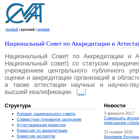
română
|
русский
|
english
Национальный Совет по Аккредитации и Аттеста
Национальный Совет по Аккредитации и А
Национальный совет) со статусом юридичес
учреждением центрального публичного уп
оценки и аккредитации организаций в област
а также аттестации научных и научно-пед
высшей квалификации.
[
…
]
Структура
Новости
3 февраля 2017
Аппарат национального совета
Совмещать фунда
Совместное пленарное заседание
прикладное сопро
Аттестационная комисcия
Комиссия по аккредитации
13 ноября 2016
Комиссия экспертов
Академик Келдыш