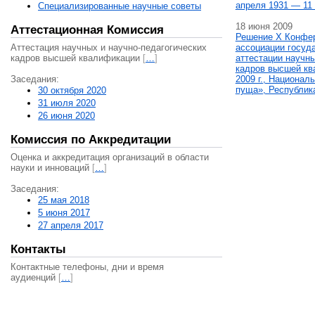
апреля 1931 — 11 
Специализированные научные советы
18 июня 2009
Аттестационная Комиссия
Решение X Конфе
Аттестация научных и научно-педагогических
ассоциации госуд
кадров высшей квалификации
[
…
]
аттестации научны
кадров высшей кв
Заседания:
2009 г., Национал
пуща», Республик
30 октября 2020
31 июля 2020
26 июня 2020
Комиссия по Аккредитации
Оценка и аккредитация организаций в области
науки и инноваций
[
…
]
Заседания:
25 мая 2018
5 июня 2017
27 апреля 2017
Контакты
Контактные телефоны, дни и время
аудиенций
[
…
]