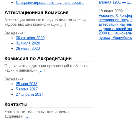
апреля 1931 — 11 
Специализированные научные советы
18 июня 2009
Аттестационная Комиссия
Решение X Конфе
Аттестация научных и научно-педагогических
ассоциации госуд
кадров высшей квалификации
[
…
]
аттестации научны
кадров высшей кв
Заседания:
2009 г., Национал
пуща», Республик
30 октября 2020
31 июля 2020
26 июня 2020
Комиссия по Аккредитации
Оценка и аккредитация организаций в области
науки и инноваций
[
…
]
Заседания:
25 мая 2018
5 июня 2017
27 апреля 2017
Контакты
Контактные телефоны, дни и время
аудиенций
[
…
]