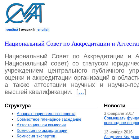
română
|
русский
|
english
Национальный Совет по Аккредитации и Аттеста
Национальный Совет по Аккредитации и А
Национальный совет) со статусом юридичес
учреждением центрального публичного уп
оценки и аккредитации организаций в област
а также аттестации научных и научно-пед
высшей квалификации.
[
…
]
Структура
Новости
3 февраля 2017
Аппарат национального совета
Совмещать фунда
Совместное пленарное заседание
прикладное сопро
Аттестационная комисcия
Комиссия по аккредитации
13 ноября 2016
Комиссия экспертов
Академик Келдыш