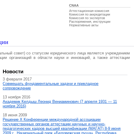
CNAA
Аттестационная комиссия
Комиссия по аккредитации
Комиссия по экспертов
Распоряжения, инструкции
Нормативные акты
ции
альный совет) со статусом юридического лица является учреждением
ации организаций в области науки и инноваций, а также аттестации
Новости
3 февраля 2017
Совмещать фундаментальные задачи и прикладное
сопровождение
13 ноября 2016
Академик Келдыш Леонид Вениаминович (7 апреля 1931 — 11
ноября 2016)
18 июня 2009
Решение X Конференции международной ассоциации
государственных органов аттестации научных и научно-
педагогических кадров высшей квалификации (МАГAT) 8-9 июня
2009 г., Национальный парк «Беловежская пуща», Республика