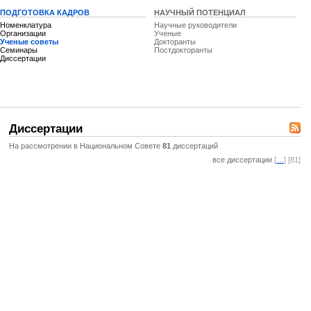
ПОДГОТОВКА КАДРОВ
НАУЧНЫЙ ПОТЕНЦИАЛ
Номенклатура
Научные руководители
Организации
Ученые
Ученые советы
Докторанты
Семинары
Постдокторанты
Диссертации
Диссертации
На рассмотрении в Национальном Совете
81
диссертаций
все диссертации
[
…
] [81]