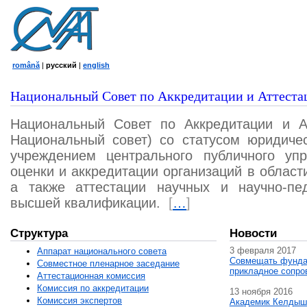
română
|
русский
|
english
Национальный Совет по Аккредитации и Аттеста
Национальный Совет по Аккредитации и А
Национальный совет) со статусом юридичес
учреждением центрального публичного уп
оценки и аккредитации организаций в област
а также аттестации научных и научно-пед
высшей квалификации.
[
…
]
Структура
Новости
3 февраля 2017
Аппарат национального совета
Совмещать фунда
Совместное пленарное заседание
прикладное сопро
Аттестационная комисcия
Комиссия по аккредитации
13 ноября 2016
Комиссия экспертов
Академик Келдыш