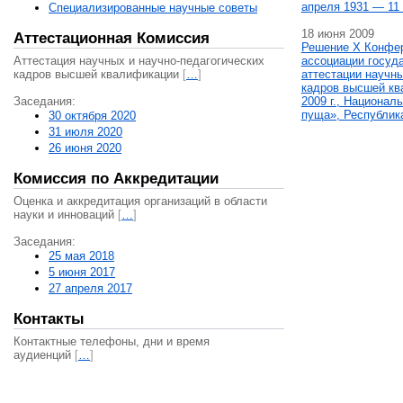
апреля 1931 — 11 
Специализированные научные советы
18 июня 2009
Аттестационная Комиссия
Решение X Конфе
Аттестация научных и научно-педагогических
ассоциации госуд
кадров высшей квалификации
[
…
]
аттестации научны
кадров высшей кв
Заседания:
2009 г., Национал
пуща», Республик
30 октября 2020
31 июля 2020
26 июня 2020
Комиссия по Аккредитации
Оценка и аккредитация организаций в области
науки и инноваций
[
…
]
Заседания:
25 мая 2018
5 июня 2017
27 апреля 2017
Контакты
Контактные телефоны, дни и время
аудиенций
[
…
]