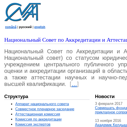
română
|
русский
|
english
Национальный Совет по Аккредитации и Аттеста
Национальный Совет по Аккредитации и А
Национальный совет) со статусом юридичес
учреждением центрального публичного уп
оценки и аккредитации организаций в област
а также аттестации научных и научно-пед
высшей квалификации.
[
…
]
Структура
Новости
3 февраля 2017
Аппарат национального совета
Совмещать фунда
Совместное пленарное заседание
прикладное сопро
Аттестационная комисcия
Комиссия по аккредитации
13 ноября 2016
Комиссия экспертов
Академик Келдыш