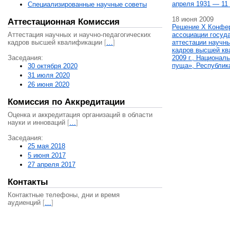
апреля 1931 — 11 
Специализированные научные советы
18 июня 2009
Аттестационная Комиссия
Решение X Конфе
Аттестация научных и научно-педагогических
ассоциации госуд
кадров высшей квалификации
[
…
]
аттестации научны
кадров высшей кв
Заседания:
2009 г., Национал
пуща», Республик
30 октября 2020
31 июля 2020
26 июня 2020
Комиссия по Аккредитации
Оценка и аккредитация организаций в области
науки и инноваций
[
…
]
Заседания:
25 мая 2018
5 июня 2017
27 апреля 2017
Контакты
Контактные телефоны, дни и время
аудиенций
[
…
]