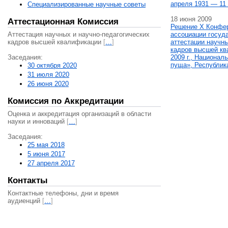
апреля 1931 — 11 
Специализированные научные советы
18 июня 2009
Аттестационная Комиссия
Решение X Конфе
Аттестация научных и научно-педагогических
ассоциации госуд
кадров высшей квалификации
[
…
]
аттестации научны
кадров высшей кв
Заседания:
2009 г., Национал
пуща», Республик
30 октября 2020
31 июля 2020
26 июня 2020
Комиссия по Аккредитации
Оценка и аккредитация организаций в области
науки и инноваций
[
…
]
Заседания:
25 мая 2018
5 июня 2017
27 апреля 2017
Контакты
Контактные телефоны, дни и время
аудиенций
[
…
]