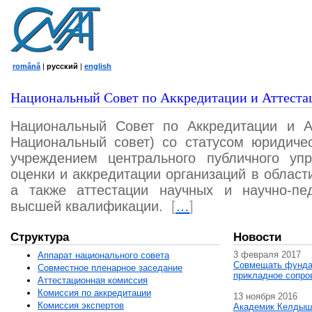
română
|
русский
|
english
Национальный Совет по Аккредитации и Аттеста
Национальный Совет по Аккредитации и А
Национальный совет) со статусом юридичес
учреждением центрального публичного уп
оценки и аккредитации организаций в област
а также аттестации научных и научно-пед
высшей квалификации.
[
…
]
Структура
Новости
3 февраля 2017
Аппарат национального совета
Совмещать фунда
Совместное пленарное заседание
прикладное сопро
Аттестационная комисcия
Комиссия по аккредитации
13 ноября 2016
Комиссия экспертов
Академик Келдыш