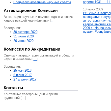
апреля 1931 — 11 
Специализированные научные советы
18 июня 2009
Аттестационная Комиссия
Решение X Конфе
Аттестация научных и научно-педагогических
ассоциации госуд
кадров высшей квалификации
[
…
]
аттестации научны
кадров высшей кв
Заседания:
2009 г., Национал
пуща», Республик
30 октября 2020
31 июля 2020
26 июня 2020
Комиссия по Аккредитации
Оценка и аккредитация организаций в области
науки и инноваций
[
…
]
Заседания:
25 мая 2018
5 июня 2017
27 апреля 2017
Контакты
Контактные телефоны, дни и время
аудиенций
[
…
]