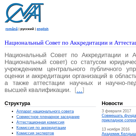
română
|
русский
|
english
Национальный Совет по Аккредитации и Аттеста
Национальный Совет по Аккредитации и А
Национальный совет) со статусом юридичес
учреждением центрального публичного уп
оценки и аккредитации организаций в област
а также аттестации научных и научно-пед
высшей квалификации.
[
…
]
Структура
Новости
3 февраля 2017
Аппарат национального совета
Совмещать фунда
Совместное пленарное заседание
прикладное сопро
Аттестационная комисcия
Комиссия по аккредитации
13 ноября 2016
Комиссия экспертов
Академик Келдыш