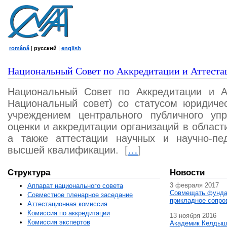
română
|
русский
|
english
Национальный Совет по Аккредитации и Аттеста
Национальный Совет по Аккредитации и А
Национальный совет) со статусом юридичес
учреждением центрального публичного уп
оценки и аккредитации организаций в област
а также аттестации научных и научно-пед
высшей квалификации.
[
…
]
Структура
Новости
3 февраля 2017
Аппарат национального совета
Совмещать фунда
Совместное пленарное заседание
прикладное сопро
Аттестационная комисcия
Комиссия по аккредитации
13 ноября 2016
Комиссия экспертов
Академик Келдыш