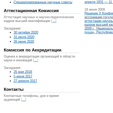
апреля 1931 — 11 
Специализированные научные советы
18 июня 2009
Аттестационная Комиссия
Решение X Конфе
Аттестация научных и научно-педагогических
ассоциации госуд
кадров высшей квалификации
[
…
]
аттестации научны
кадров высшей кв
Заседания:
2009 г., Национал
пуща», Республик
30 октября 2020
31 июля 2020
26 июня 2020
Комиссия по Аккредитации
Оценка и аккредитация организаций в области
науки и инноваций
[
…
]
Заседания:
25 мая 2018
5 июня 2017
27 апреля 2017
Контакты
Контактные телефоны, дни и время
аудиенций
[
…
]