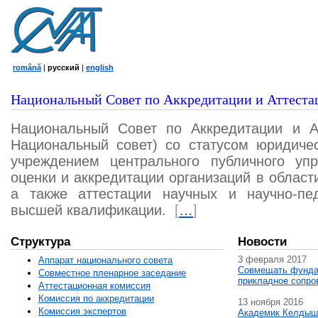
română
|
русский
|
english
Национальный Совет по Аккредитации и Аттеста
Национальный Совет по Аккредитации и А
Национальный совет) со статусом юридичес
учреждением центрального публичного уп
оценки и аккредитации организаций в област
а также аттестации научных и научно-пед
высшей квалификации.
[
…
]
Структура
Новости
3 февраля 2017
Аппарат национального совета
Совмещать фунда
Совместное пленарное заседание
прикладное сопро
Аттестационная комисcия
Комиссия по аккредитации
13 ноября 2016
Комиссия экспертов
Академик Келдыш