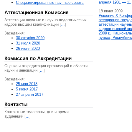
апреля 1931 — 11 
Специализированные научные советы
18 июня 2009
Аттестационная Комиссия
Решение X Конфе
Аттестация научных и научно-педагогических
ассоциации госуд
кадров высшей квалификации
[
…
]
аттестации научны
кадров высшей кв
Заседания:
2009 г., Национал
пуща», Республик
30 октября 2020
31 июля 2020
26 июня 2020
Комиссия по Аккредитации
Оценка и аккредитация организаций в области
науки и инноваций
[
…
]
Заседания:
25 мая 2018
5 июня 2017
27 апреля 2017
Контакты
Контактные телефоны, дни и время
аудиенций
[
…
]