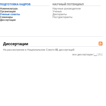
ПОДГОТОВКА КАДРОВ
НАУЧНЫЙ ПОТЕНЦИАЛ
Номенклатура
Научные руководители
Организации
Ученые
Ученые советы
Докторанты
Семинары
Постдокторанты
Диссертации
Диссертации
На рассмотрении в Национальном Совете
81
диссертаций
все диссертации
[
…
] [81]