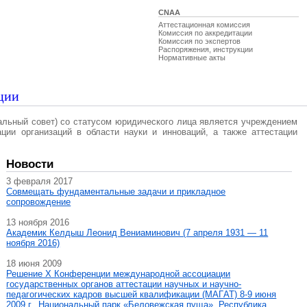
CNAA
Аттестационная комиссия
Комиссия по аккредитации
Комиссия по экспертов
Распоряжения, инструкции
Нормативные акты
ции
альный совет) со статусом юридического лица является учреждением
ации организаций в области науки и инноваций, а также аттестации
Новости
3 февраля 2017
Совмещать фундаментальные задачи и прикладное
сопровождение
13 ноября 2016
Академик Келдыш Леонид Вениаминович (7 апреля 1931 — 11
ноября 2016)
18 июня 2009
Решение X Конференции международной ассоциации
государственных органов аттестации научных и научно-
педагогических кадров высшей квалификации (МАГAT) 8-9 июня
2009 г., Национальный парк «Беловежская пуща», Республика