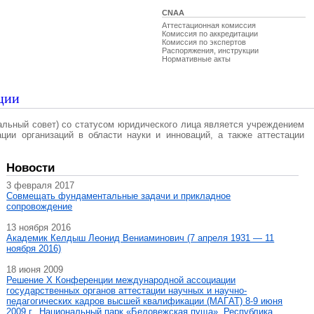
CNAA
Аттестационная комиссия
Комиссия по аккредитации
Комиссия по экспертов
Распоряжения, инструкции
Нормативные акты
ции
альный совет) со статусом юридического лица является учреждением
ации организаций в области науки и инноваций, а также аттестации
Новости
3 февраля 2017
Совмещать фундаментальные задачи и прикладное
сопровождение
13 ноября 2016
Академик Келдыш Леонид Вениаминович (7 апреля 1931 — 11
ноября 2016)
18 июня 2009
Решение X Конференции международной ассоциации
государственных органов аттестации научных и научно-
педагогических кадров высшей квалификации (МАГAT) 8-9 июня
2009 г., Национальный парк «Беловежская пуща», Республика