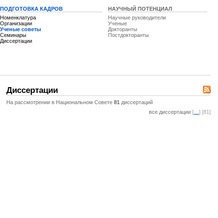
ПОДГОТОВКА КАДРОВ
НАУЧНЫЙ ПОТЕНЦИАЛ
Номенклатура
Научные руководители
Организации
Ученые
Ученые советы
Докторанты
Семинары
Постдокторанты
Диссертации
Диссертации
На рассмотрении в Национальном Совете
81
диссертаций
все диссертации
[
…
] [81]