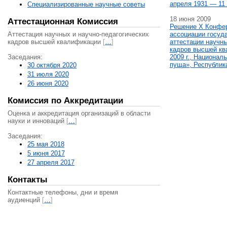
апреля 1931 — 11 
Специализированные научные советы
18 июня 2009
Аттестационная Комиссия
Решение X Конфе
Аттестация научных и научно-педагогических
ассоциации госуд
кадров высшей квалификации
[
…
]
аттестации научны
кадров высшей кв
Заседания:
2009 г., Национал
пуща», Республик
30 октября 2020
31 июля 2020
26 июня 2020
Комиссия по Аккредитации
Оценка и аккредитация организаций в области
науки и инноваций
[
…
]
Заседания:
25 мая 2018
5 июня 2017
27 апреля 2017
Контакты
Контактные телефоны, дни и время
аудиенций
[
…
]