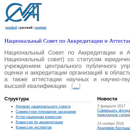
română
|
русский
|
english
Национальный Совет по Аккредитации и Аттеста
Национальный Совет по Аккредитации и А
Национальный совет) со статусом юридичес
учреждением центрального публичного уп
оценки и аккредитации организаций в област
а также аттестации научных и научно-пед
высшей квалификации.
[
…
]
Структура
Новости
3 февраля 2017
Аппарат национального совета
Совмещать фунда
Совместное пленарное заседание
прикладное сопро
Аттестационная комисcия
Комиссия по аккредитации
13 ноября 2016
Комиссия экспертов
Академик Келдыш