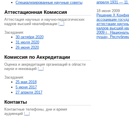
апреля 1931 — 11 
Специализированные научные советы
18 июня 2009
Аттестационная Комиссия
Решение X Конфе
Аттестация научных и научно-педагогических
ассоциации госуд
кадров высшей квалификации
[
…
]
аттестации научны
кадров высшей кв
Заседания:
2009 г., Национал
пуща», Республик
30 октября 2020
31 июля 2020
26 июня 2020
Комиссия по Аккредитации
Оценка и аккредитация организаций в области
науки и инноваций
[
…
]
Заседания:
25 мая 2018
5 июня 2017
27 апреля 2017
Контакты
Контактные телефоны, дни и время
аудиенций
[
…
]