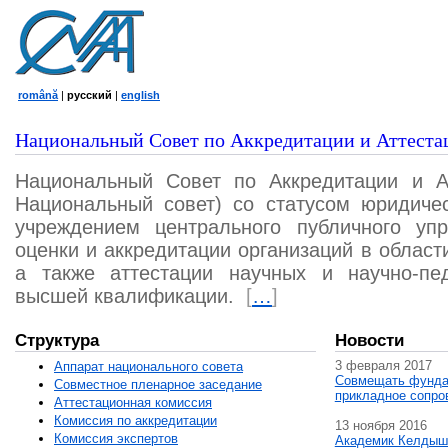
română
|
русский
|
english
Национальный Совет по Аккредитации и Аттеста
Национальный Совет по Аккредитации и А
Национальный совет) со статусом юридичес
учреждением центрального публичного уп
оценки и аккредитации организаций в област
а также аттестации научных и научно-пед
высшей квалификации.
[
…
]
Структура
Новости
3 февраля 2017
Аппарат национального совета
Совмещать фунда
Совместное пленарное заседание
прикладное сопро
Аттестационная комисcия
Комиссия по аккредитации
13 ноября 2016
Комиссия экспертов
Академик Келдыш