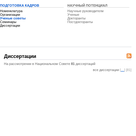
ПОДГОТОВКА КАДРОВ
НАУЧНЫЙ ПОТЕНЦИАЛ
Номенклатура
Научные руководители
Организации
Ученые
Ученые советы
Докторанты
Семинары
Постдокторанты
Диссертации
Диссертации
На рассмотрении в Национальном Совете
81
диссертаций
все диссертации
[
…
] [81]