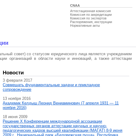
CNAA
Аттестационная комиссия
Комиссия по аккредитации
Комиссия по экспертов
Распоряжения, инструкции
Нормативные акты
ции
альный совет) со статусом юридического лица является учреждением
ации организаций в области науки и инноваций, а также аттестации
Новости
3 февраля 2017
Совмещать фундаментальные задачи и прикладное
сопровождение
13 ноября 2016
Академик Келдыш Леонид Вениаминович (7 апреля 1931 — 11
ноября 2016)
18 июня 2009
Решение X Конференции международной ассоциации
государственных органов аттестации научных и научно-
педагогических кадров высшей квалификации (МАГAT) 8-9 июня
2009 г., Национальный парк «Беловежская пуща», Республика