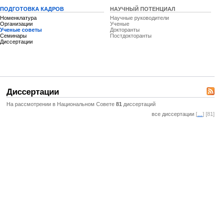
ПОДГОТОВКА КАДРОВ
НАУЧНЫЙ ПОТЕНЦИАЛ
Номенклатура
Научные руководители
Организации
Ученые
Ученые советы
Докторанты
Семинары
Постдокторанты
Диссертации
Диссертации
На рассмотрении в Национальном Совете
81
диссертаций
все диссертации
[
…
] [81]