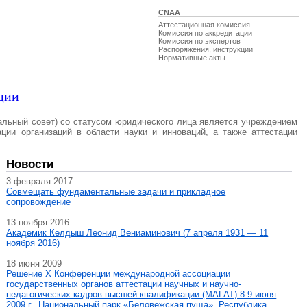
CNAA
Аттестационная комиссия
Комиссия по аккредитации
Комиссия по экспертов
Распоряжения, инструкции
Нормативные акты
ции
альный совет) со статусом юридического лица является учреждением
ации организаций в области науки и инноваций, а также аттестации
Новости
3 февраля 2017
Совмещать фундаментальные задачи и прикладное
сопровождение
13 ноября 2016
Академик Келдыш Леонид Вениаминович (7 апреля 1931 — 11
ноября 2016)
18 июня 2009
Решение X Конференции международной ассоциации
государственных органов аттестации научных и научно-
педагогических кадров высшей квалификации (МАГAT) 8-9 июня
2009 г., Национальный парк «Беловежская пуща», Республика