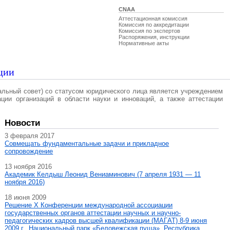
CNAA
Аттестационная комиссия
Комиссия по аккредитации
Комиссия по экспертов
Распоряжения, инструкции
Нормативные акты
ции
альный совет) со статусом юридического лица является учреждением
ации организаций в области науки и инноваций, а также аттестации
Новости
3 февраля 2017
Совмещать фундаментальные задачи и прикладное
сопровождение
13 ноября 2016
Академик Келдыш Леонид Вениаминович (7 апреля 1931 — 11
ноября 2016)
18 июня 2009
Решение X Конференции международной ассоциации
государственных органов аттестации научных и научно-
педагогических кадров высшей квалификации (МАГAT) 8-9 июня
2009 г., Национальный парк «Беловежская пуща», Республика