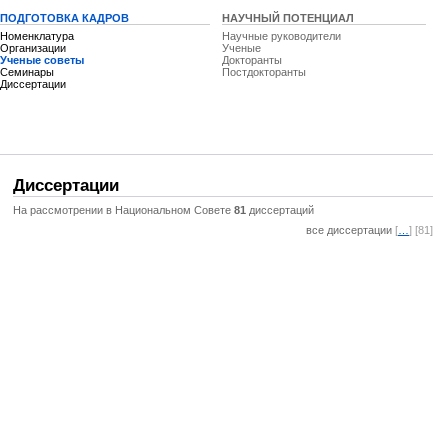
ПОДГОТОВКА КАДРОВ
НАУЧНЫЙ ПОТЕНЦИАЛ
Номенклатура
Научные руководители
Организации
Ученые
Ученые советы
Докторанты
Семинары
Постдокторанты
Диссертации
Диссертации
На рассмотрении в Национальном Совете
81
диссертаций
все диссертации
[
…
] [81]