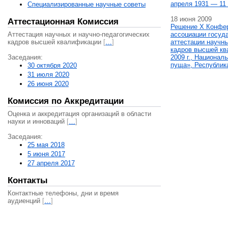
апреля 1931 — 11 
Специализированные научные советы
18 июня 2009
Аттестационная Комиссия
Решение X Конфе
Аттестация научных и научно-педагогических
ассоциации госуд
кадров высшей квалификации
[
…
]
аттестации научны
кадров высшей кв
Заседания:
2009 г., Национал
пуща», Республик
30 октября 2020
31 июля 2020
26 июня 2020
Комиссия по Аккредитации
Оценка и аккредитация организаций в области
науки и инноваций
[
…
]
Заседания:
25 мая 2018
5 июня 2017
27 апреля 2017
Контакты
Контактные телефоны, дни и время
аудиенций
[
…
]