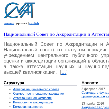
română
|
русский
|
english
Национальный Совет по Аккредитации и Аттеста
Национальный Совет по Аккредитации и А
Национальный совет) со статусом юридичес
учреждением центрального публичного уп
оценки и аккредитации организаций в област
а также аттестации научных и научно-пед
высшей квалификации.
[
…
]
Структура
Новости
3 февраля 2017
Аппарат национального совета
Совмещать фунда
Совместное пленарное заседание
прикладное сопро
Аттестационная комисcия
Комиссия по аккредитации
13 ноября 2016
Комиссия экспертов
Академик Келдыш