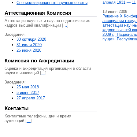
апреля 1931 — 11 
Специализированные научные советы
18 июня 2009
Аттестационная Комиссия
Решение X Конфе
Аттестация научных и научно-педагогических
ассоциации госуд
кадров высшей квалификации
[
…
]
аттестации научны
кадров высшей кв
Заседания:
2009 г., Национал
пуща», Республик
30 октября 2020
31 июля 2020
26 июня 2020
Комиссия по Аккредитации
Оценка и аккредитация организаций в области
науки и инноваций
[
…
]
Заседания:
25 мая 2018
5 июня 2017
27 апреля 2017
Контакты
Контактные телефоны, дни и время
аудиенций
[
…
]