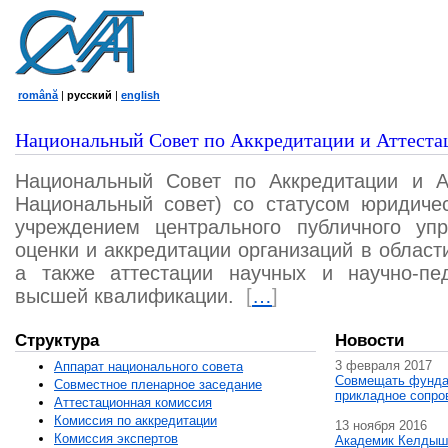
română
|
русский
|
english
Национальный Совет по Аккредитации и Аттеста
Национальный Совет по Аккредитации и А
Национальный совет) со статусом юридичес
учреждением центрального публичного уп
оценки и аккредитации организаций в област
а также аттестации научных и научно-пед
высшей квалификации.
[
…
]
Структура
Новости
3 февраля 2017
Аппарат национального совета
Совмещать фунда
Совместное пленарное заседание
прикладное сопро
Аттестационная комисcия
Комиссия по аккредитации
13 ноября 2016
Комиссия экспертов
Академик Келдыш