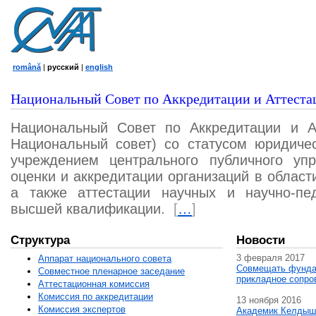
română
|
русский
|
english
Национальный Совет по Аккредитации и Аттеста
Национальный Совет по Аккредитации и А
Национальный совет) со статусом юридичес
учреждением центрального публичного уп
оценки и аккредитации организаций в област
а также аттестации научных и научно-пед
высшей квалификации.
[
…
]
Структура
Новости
3 февраля 2017
Аппарат национального совета
Совмещать фунда
Совместное пленарное заседание
прикладное сопро
Аттестационная комисcия
Комиссия по аккредитации
13 ноября 2016
Комиссия экспертов
Академик Келдыш