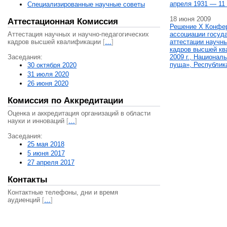
апреля 1931 — 11 
Специализированные научные советы
18 июня 2009
Аттестационная Комиссия
Решение X Конфе
Аттестация научных и научно-педагогических
ассоциации госуд
кадров высшей квалификации
[
…
]
аттестации научны
кадров высшей кв
Заседания:
2009 г., Национал
пуща», Республик
30 октября 2020
31 июля 2020
26 июня 2020
Комиссия по Аккредитации
Оценка и аккредитация организаций в области
науки и инноваций
[
…
]
Заседания:
25 мая 2018
5 июня 2017
27 апреля 2017
Контакты
Контактные телефоны, дни и время
аудиенций
[
…
]