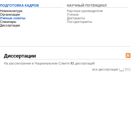
ПОДГОТОВКА КАДРОВ
НАУЧНЫЙ ПОТЕНЦИАЛ
Номенклатура
Научные руководители
Организации
Ученые
Ученые советы
Докторанты
Семинары
Постдокторанты
Диссертации
Диссертации
На рассмотрении в Национальном Совете
81
диссертаций
все диссертации
[
…
] [81]