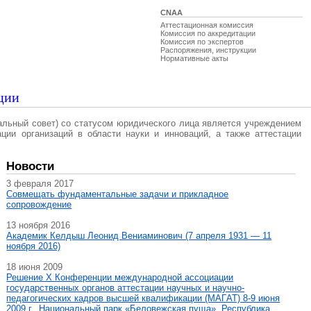
CNAA
Аттестационная комиссия
Комиссия по аккредитации
Комиссия по экспертов
Распоряжения, инструкции
Нормативные акты
ции
альный совет) со статусом юридического лица является учреждением
ации организаций в области науки и инноваций, а также аттестации
Новости
3 февраля 2017
Совмещать фундаментальные задачи и прикладное
сопровождение
13 ноября 2016
Академик Келдыш Леонид Вениаминович (7 апреля 1931 — 11
ноября 2016)
18 июня 2009
Решение X Конференции международной ассоциации
государственных органов аттестации научных и научно-
педагогических кадров высшей квалификации (МАГAT) 8-9 июня
2009 г., Национальный парк «Беловежская пуща», Республика