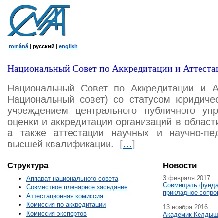
română
|
русский
|
english
Национальный Совет по Аккредитации и Аттеста
Национальный Совет по Аккредитации и А
Национальный совет) со статусом юридичес
учреждением центрального публичного уп
оценки и аккредитации организаций в област
а также аттестации научных и научно-пед
высшей квалификации.
[
…
]
Структура
Новости
3 февраля 2017
Аппарат национального совета
Совмещать фунда
Совместное пленарное заседание
прикладное сопро
Аттестационная комисcия
Комиссия по аккредитации
13 ноября 2016
Комиссия экспертов
Академик Келдыш