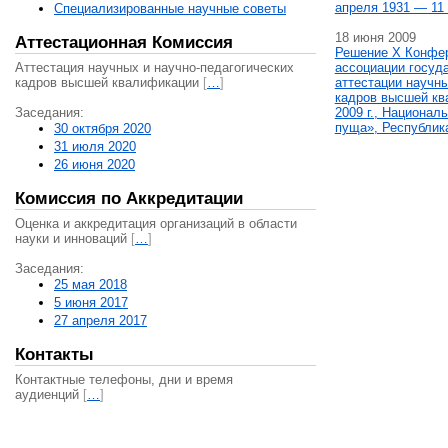
апреля 1931 — 11 
Специализированные научные советы
18 июня 2009
Аттестационная Комиссия
Решение X Конфе
Аттестация научных и научно-педагогических
ассоциации госуд
кадров высшей квалификации
[
…
]
аттестации научны
кадров высшей кв
Заседания:
2009 г., Национал
пуща», Республик
30 октября 2020
31 июля 2020
26 июня 2020
Комиссия по Аккредитации
Оценка и аккредитация организаций в области
науки и инноваций
[
…
]
Заседания:
25 мая 2018
5 июня 2017
27 апреля 2017
Контакты
Контактные телефоны, дни и время
аудиенций
[
…
]