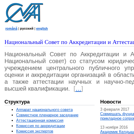
română
|
русский
|
english
Национальный Совет по Аккредитации и Аттеста
Национальный Совет по Аккредитации и А
Национальный совет) со статусом юридичес
учреждением центрального публичного уп
оценки и аккредитации организаций в област
а также аттестации научных и научно-пед
высшей квалификации.
[
…
]
Структура
Новости
3 февраля 2017
Аппарат национального совета
Совмещать фунда
Совместное пленарное заседание
прикладное сопро
Аттестационная комисcия
Комиссия по аккредитации
13 ноября 2016
Комиссия экспертов
Академик Келдыш