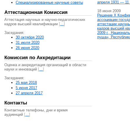
апреля 1931 — 11 
Специализированные научные советы
18 июня 2009
Аттестационная Комиссия
Решение X Конфе
Аттестация научных и научно-педагогических
ассоциации госуд
кадров высшей квалификации
[
…
]
аттестации научны
кадров высшей кв
Заседания:
2009 г., Национал
пуща», Республик
30 октября 2020
31 июля 2020
26 июня 2020
Комиссия по Аккредитации
Оценка и аккредитация организаций в области
науки и инноваций
[
…
]
Заседания:
25 мая 2018
5 июня 2017
27 апреля 2017
Контакты
Контактные телефоны, дни и время
аудиенций
[
…
]