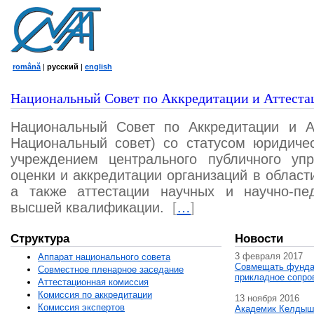
română
|
русский
|
english
Национальный Совет по Аккредитации и Аттеста
Национальный Совет по Аккредитации и А
Национальный совет) со статусом юридичес
учреждением центрального публичного уп
оценки и аккредитации организаций в област
а также аттестации научных и научно-пед
высшей квалификации.
[
…
]
Структура
Новости
3 февраля 2017
Аппарат национального совета
Совмещать фунда
Совместное пленарное заседание
прикладное сопро
Аттестационная комисcия
Комиссия по аккредитации
13 ноября 2016
Комиссия экспертов
Академик Келдыш