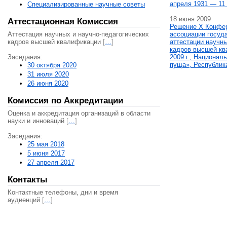
апреля 1931 — 11 
Специализированные научные советы
18 июня 2009
Аттестационная Комиссия
Решение X Конфе
Аттестация научных и научно-педагогических
ассоциации госуд
кадров высшей квалификации
[
…
]
аттестации научны
кадров высшей кв
Заседания:
2009 г., Национал
пуща», Республик
30 октября 2020
31 июля 2020
26 июня 2020
Комиссия по Аккредитации
Оценка и аккредитация организаций в области
науки и инноваций
[
…
]
Заседания:
25 мая 2018
5 июня 2017
27 апреля 2017
Контакты
Контактные телефоны, дни и время
аудиенций
[
…
]