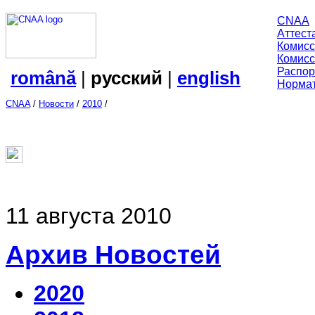
CNAA
Аттест
Комисс
Комисс
Распор
română
|
русский
|
english
Нормат
CNAA
/
Новости
/
2010
/
11 августа 2010
Архив Новостей
2020