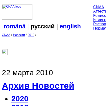
CNAA
Аттест
Комисс
Комисс
Распор
română
|
русский
|
english
Нормат
CNAA
/
Новости
/
2010
/
22 марта 2010
Архив Новостей
2020