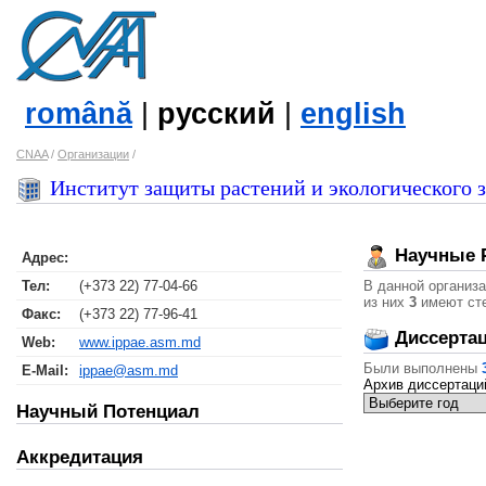
română
|
русский
|
english
CNAA
/
Организации
/
Институт защиты растений и экологического
Научные 
Адрес:
Тел:
(+373 22) 77-04-66
В данной организ
из них
3
имеют сте
Факс:
(+373 22) 77-96-41
Диссерта
Web:
www.ippae.asm.md
Были выполнены
E-Mail:
ippae@asm.md
Архив диссертаци
Научный Потенциал
Аккредитация