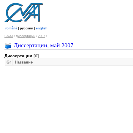
română
|
русский
|
english
CNAA
/
Диссертации
/
2007
/
Диссертации, май 2007
Диссертации
[0]
Gr
Название