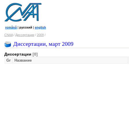
română
|
русский
|
english
CNAA
/
Диссертации
/
2009
/
Диссертации, март 2009
Диссертации
[0]
Gr
Название