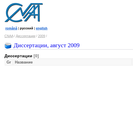
română
|
русский
|
english
CNAA
/
Диссертации
/
2009
/
Диссертации, август 2009
Диссертации
[0]
Gr
Название