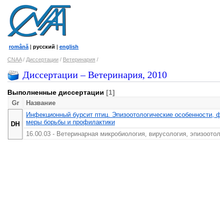
română
|
русский
|
english
CNAA
/
Диссертации
/
Ветеринария
/
Диссертации – Ветеринария, 2010
Выполненные диссертации
[1]
Gr
Название
Инфекционный бурсит птиц. Эпизоотологические особенности, ф
меры борьбы и профилактики
DH
16.00.03 - Ветеринарная микробиология, вирусология, эпизоото