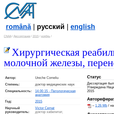
română
|
русский
|
english
CNAA
/
Диссертации
/
2015
/
ноябрь
/
Хирургическая реабил
молочной железы, перен
Статус
Автор:
Ureche Corneliu
Диссертация был
Степень:
доктор медицинских наук
Утверждена Наци
Специальность:
14.00.15 - Патологическая
2015
анатомия
Авторефера
Год:
2015
–
1.26 Mb
/ н
Научный
Victor Cernat
руководитель:
доктор хабилитат,