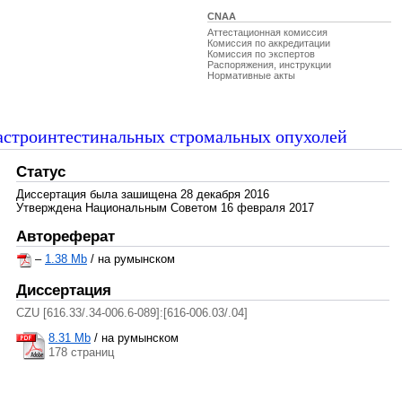
CNAA
Аттестационная комиссия
Комиссия по аккредитации
Комиссия по экспертов
Распоряжения, инструкции
Нормативные акты
гастроинтестинальных стромальных опухолей
Статус
Диссертация была зашищена 28 декабря 2016
Утверждена Национальным Советом 16 февраля 2017
Автореферат
–
1.38 Mb
/ на румынском
Диссертация
CZU [616.33/.34-006.6-089]:[616-006.03/.04]
8.31 Mb
/
на румынском
178 страниц