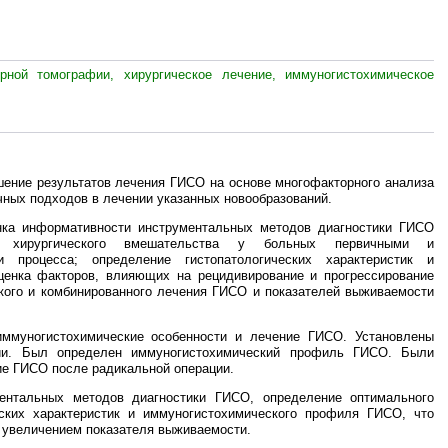
рной томографии, хирургическое лечение, иммуногистохимическое
ение результатов лечения ГИСО на основе многофакторного анализа
чных подходов в лечении указанных новообразований.
нка информативности инструментальных методов диагностики ГИСО
ма хирургического вмешательства у больных первичными и
 процесса; определение гистопатологических характеристик и
ценка факторов, влияющих на рецидивирование и прогрессирование
ского и комбинированного лечения ГИСО и показателей выживаемости
ммуногистохимические особенности и лечение ГИСО. Установлены
ии. Был определен иммуногистохимический профиль ГИСО. Были
ие ГИСО после радикальной операции.
нтальных методов диагностики ГИСО, определение оптимального
еских характеристик и иммуногистохимического профиля ГИСО, что
с увеличением показателя выживаемости.