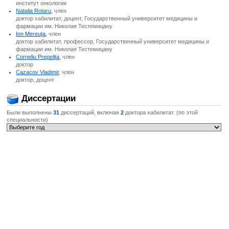
институт онкологии
Natalia Rotaru
, член
доктор хабилитат, доцент, Государственный университет медицины и
фармации им. Николая Тестемицану
Ion Mereuţa
, член
доктор хабилитат, профессор, Государственный университет медицины и
фармации им. Николая Тестемицану
Corneliu Prepeliţa
, член
доктор
Cazacov Vladimir
, член
доктор, доцент
Диссертации
Были выполнены
31
диссертаций, включая
2
доктора хабилитат. (по этой
специальности)