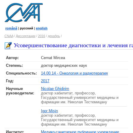
română
|
русский
|
english
CNAA
/
Диссертации
/
2016
/
декабрь
/
Усовершенствование диагностики и лечения 
Автор:
Cernat Mircea
Степень:
доктор медицинских наук
Специальность:
14.00.14 - Онкология и радиотерапия
Год:
2017
Научные
Nicolae Ghidirim
руководители:
доктор хабилитат, профессор,
Государственный университет медицины и
фармации им. Николая Тестемицану
Igor Mişin
доктор хабилитат, профессор,
Государственный университет медицины и
фармации им. Николая Тестемицану
Институт:
Медико-санитарное публичное учреждение