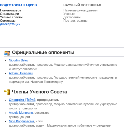
ПОДГОТОВКА КАДРОВ
НАУЧНЫЙ ПОТЕНЦИАЛ
Номенклатура
Научные руководители
Организации
Ученые
Ученые советы
Докторанты
Семинары
Постдокторанты
Диссертации
Официальные оппоненты
Nicodim Belev
доктор хабилитат, профессор, Медико-санитарное публичное учреждение
институт онкологии
Adrian Hotineanu
доктор хабилитат, профессор, Государственный университет медицины и
фармации им. Николая Тестемицану
Члены Ученого Совета
Gheorghe Ţîbîrnă
,
председатель
доктор хабилитат, профессор, Медико-санитарное публичное учреждение
институт онкологии
Angela Munteanu
, секретарь
доктор, доцент
Nina Bogdanscaia
, член
доктор хабилитат, доцент, Медико-санитарное публичное учреждение