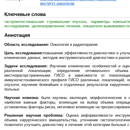
институт онкологии
Ключевые слова
гастроинтестинальная стромальная опухоль, параметры компьюте
исследование, целенаправленное лечение, показатели выживаемости
Аннотация
Область исследования:
Онкология и радиотерапия.
Цель исследования:
повышение эффективности диагностики и улучш
клинических данных, методов инструментальной диагностики и разли
Задачи исследования:
Изучение клинических особенностей и оце
различной локализации; определение оптимального объе
местнораспрстраненными ГИСО в зависимости от локализации
иммуногистохимического профиля ГИСО различных локализаций; о
опухоли; изучение ближайших и отдаленных результатов хирургиче
больных.
Научная новизна:
были изучены эволюция, морфологические и и
наиболее важные факторы, влияющие на выбор объема операц
установлены факторы риска, негативно влияющие на прогрессирован
Решенная научная проблема:
Оценка информативности инструме
объема хирургического вмешательства, уточнение гистопатологич
позволило улучшить диагностику и лечение этой категории больных 