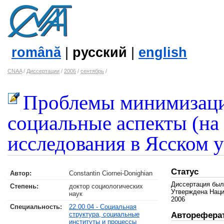
română
|
русский
|
english
CNAA
/
Диссертации
/
2006
/
сентябрь
/
Проблемы минимизаци
социальные аспекты (на
исследования в Ясском 
Статус
Автор:
Constantin Ciornei-Donighian
Диссертация был
Степень:
доктор социологических
Утверждена Наци
наук
2006
Специальность:
22.00.04 - Социальная
структура, социальные
Авторефера
институты и процессы