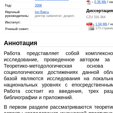
–
0.36 Mb
/ н
Год:
2006
Диссертация
Научный
Ion Batcu
руководитель:
доктор хабилитат, доцент,
CZU 316.364
Институт:
1.04 Mb
/
н
173 страни
Ученый совет
:
Аннотация
Работа представляет собой комплексно
исследование, проведенное автором за
Теоретико-методологическая осно
социологических достижениях данной обл
базой являются исследования на локальн
национальных уровнях с епосредственны
Работа состоит из введения, трех разд
библиографии и приложений.
В первом разделе рассматриваются теорети