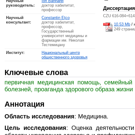
Научный
Ion Bahnarel
руководитель:
доктор хабилитат,
Диссертация
профессор
CZU 616-084+614
Научный
Constantin Eţco
консультант:
доктор хабилитат,
10.53 Mb
/
профессор,
249 страни
Государственный
университет медицины и
фармации им. Николая
Тестемицану
Институт:
Национальный центр
общественного здоровья
Ключевые слова
первичная медицинская помощь, семейный 
болезней, проаганда здорового образа жизни
Аннотация
Область исследования
: Медицина.
Цель исследования
: Оценка деятельности