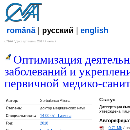
română
|
русский
|
english
CNAA
/
Диссертации
/
2017
/
июль
/
Оптимизация деятельн
заболеваний и укреплен
первичной медико-сани
Статус
Автор:
Serbulenco Aliona
Диссертация был
Степень:
доктор медицинских наук
Утверждена Наци
Специальность:
14.00.07 - Гигиена
Авторефера
Год:
2018
–
0.71 Mb
/ н